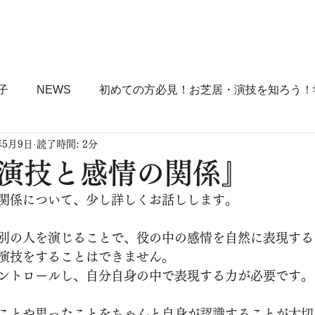
ACLとは？
コース詳細
各種申込
FAQ
BLOG
子
NEWS
初めての方必見！お芝居・演技を知ろう！
年5月9日
読了時間: 2分
Ｐ術！！
演技と感情の関係』
関係について、少し詳しくお話しします。
別の人を演じることで、役の中の感情を自然に表現する
演技をすることはできません。
ントロールし、自分自身の中で表現する力が必要です。
ことや思ったことをちゃんと自身が認識することが大切