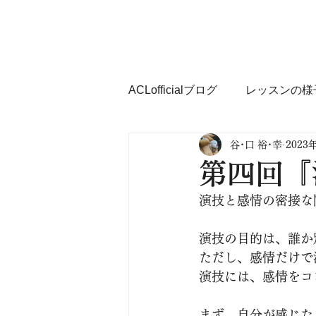
ACLofficialブログ
レッスンの様
谷･口 裕･幸
2023
お芝居・演技で学ぶコミュ力Ｕ
第四回『
演技と感情の密接な
演技の目的は、誰か
ただし、感情だけで
演技には、感情をコ
まず、自分が感じた