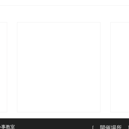
い事教室
［ 開催場所 