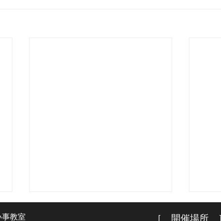
い事教室
［ 開催場所 