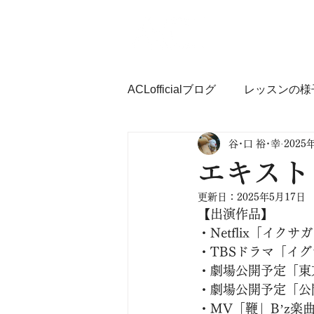
ACLofficialブログ
レッスンの様
谷･口 裕･幸
2025
お芝居・演技で学ぶコミュ力Ｕ
エキスト
更新日：
2025年5月17日
【出演作品】
・Netflix「イク
・TBSドラマ「イ
・劇場公開予定「東
・劇場公開予定「公
・MV「鞭」B’z楽