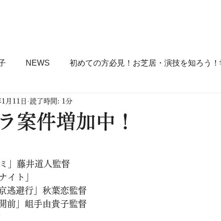
ACLとは？
コース詳細
各種申込
FAQ
BLOG
子
NEWS
初めての方必見！お芝居・演技を知ろう！
年1月11日
読了時間: 1分
Ｐ術！！
ラ案件増加中！
サガミ」藤井道人監督
グナイト」
京逃避行」秋葉恋監督
開前」岨手由貴子監督
曲