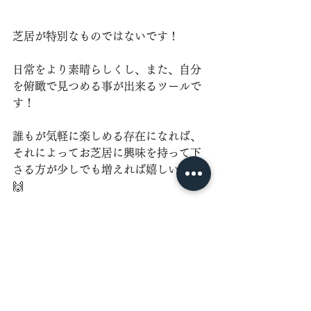
芝居が特別なものではないです！⁡
日常をより素晴らしくし、また、自分
を俯瞰で見つめる事が出来るツールで
す！⁡
⁡誰もが気軽に楽しめる存在になれば、
それによってお芝居に興味を持って下
さる方が少しでも増えれば嬉しいです
🙌
お芝居を通して、楽しみながらコミュ
力を身に付けてみませんか？？
⁡ご興味ある方は、ぜひ当HP詳細へどう
ぞ！！
お芝居・演技で学ぶコミュ力ＵＰ術！！