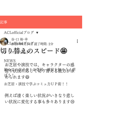
記事
ACLofficialブログ
谷･口 裕･幸
ACLofficialブログ
2023年9月24日
読了時間: 2分
切り替えのスピード🤩
レッスンの様子
NEWS
お芝居や演技では、キャラクターの感
初めての方必見！お芝居・演技を知ろう！学
情や状況に応じて切り替える能力が求
ぼう！
められます😄
お芝居・演技で学ぶコミュ力ＵＰ術！！
例えば凄く楽しい状況がいきなり悲し
い状況に変化する事も多々あります😢