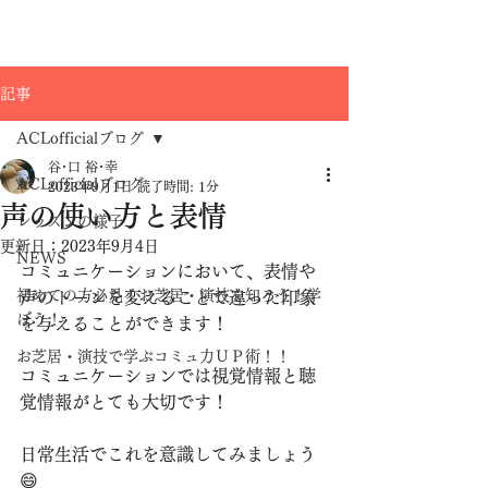
記事
ACLofficialブログ
谷･口 裕･幸
ACLofficialブログ
2023年9月1日
読了時間: 1分
声の使い方と表情⁡
レッスンの様子
更新日：
2023年9月4日
NEWS
コミュニケーションにおいて、表情や
初めての方必見！お芝居・演技を知ろう！学
声のトーンを変えることで違った印象
ぼう！
を与えることができます！⁡
お芝居・演技で学ぶコミュ力ＵＰ術！！
コミュニケーションでは視覚情報と聴
覚情報がとても大切です！
⁡日常生活でこれを意識してみましょう
😄⁡