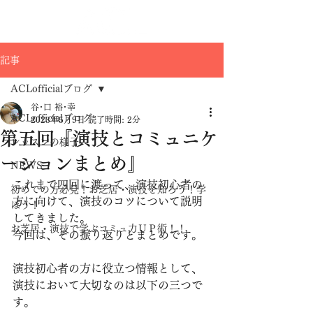
記事
ACLofficialブログ
谷･口 裕･幸
ACLofficialブログ
2023年5月9日
読了時間: 2分
第五回『演技とコミュニケ
レッスンの様子
ーションまとめ』
NEWS
これまで四回に渡って、演技初心者の
初めての方必見！お芝居・演技を知ろう！学
方に向けて、演技のコツについて説明
ぼう！
してきました。
お芝居・演技で学ぶコミュ力ＵＰ術！！
今回は、その振り返りとまとめです。
演技初心者の方に役立つ情報として、
演技において大切なのは以下の三つで
す。