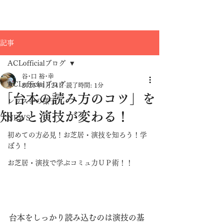
記事
ACLofficialブログ
谷･口 裕･幸
ACLofficialブログ
2025年1月24日
読了時間: 1分
「台本の読み方のコツ」を
レッスンの様子
知ると演技が変わる！
NEWS
初めての方必見！お芝居・演技を知ろう！学
ぼう！
お芝居・演技で学ぶコミュ力ＵＰ術！！
台本をしっかり読み込むのは演技の基