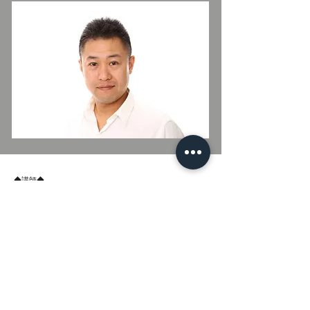
◆講師◆
ワタナベコメディスクール演技講師【2008/4～2015/3】
ワタナベエンターテイメントスクール演技講師【2009/4
～2021/3】
ＥＮＴＲＹ ＡＣＴ演技講師【2017/1～2020/12】
(株)美i-style演技講師・育成部門担当【2019/4～
2023/12】
渡辺高等学院演技講師【2019/4～】
他多数
◆出演◆
『舞台』
劇団ネコ脱出本公演（作演出：高倉良文）【2004～】