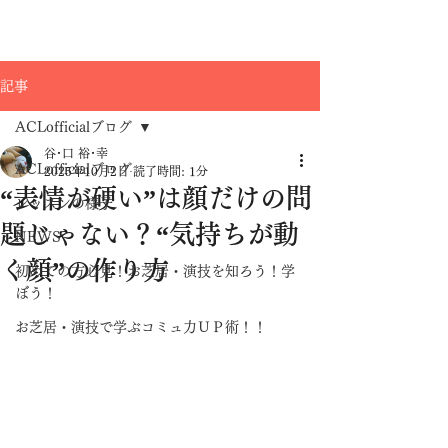
記事
ACLofficialブログ
谷･口 裕･幸
ACLofficialブログ
2025年10月2日
読了時間: 1分
“表情が硬い”は顔だけの問
レッスンの様子
題じゃない？“気持ちが動
NEWS
く顔”の作り方
初めての方必見！お芝居・演技を知ろう！学
ぼう！
お芝居・演技で学ぶコミュ力ＵＰ術！！