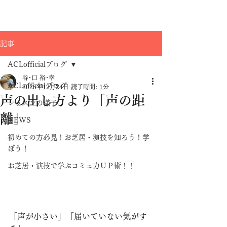
記事
ACLofficialブログ
谷･口 裕･幸
ACLofficialブログ
2025年12月24日
読了時間: 1分
声の出し方より「声の距
レッスンの様子
離」
NEWS
初めての方必見！お芝居・演技を知ろう！学
ぼう！
お芝居・演技で学ぶコミュ力ＵＰ術！！
「声が小さい」「届いていない気がす