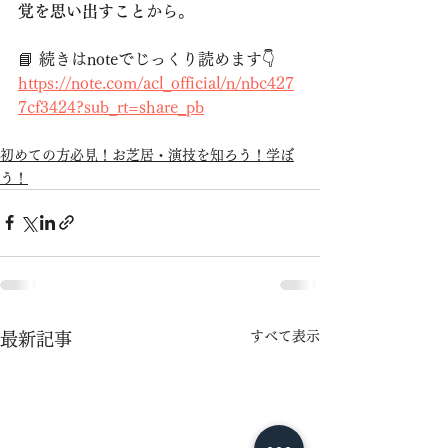
覚を思い出すこと
から。
📘 続きはnoteでじっくり読めます👇
https://note.com/acl_official/n/nbc427
7cf3424?sub_rt=share_pb
初めての方必見！お芝居・演技を知ろう！学ぼ
う！
すべて表示
最新記事