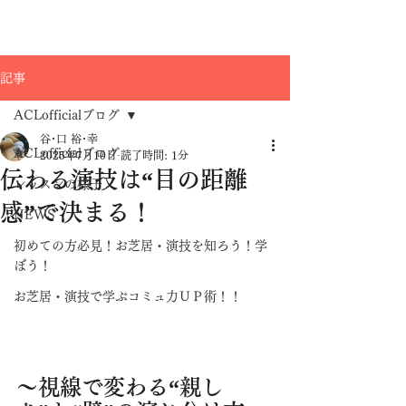
記事
ACLofficialブログ
谷･口 裕･幸
ACLofficialブログ
2025年7月10日
読了時間: 1分
伝わる演技は“目の距離
レッスンの様子
感”で決まる！
NEWS
初めての方必見！お芝居・演技を知ろう！学
ぼう！
お芝居・演技で学ぶコミュ力ＵＰ術！！
～視線で変わる“親し