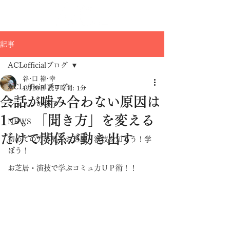
記事
ACLofficialブログ
谷･口 裕･幸
ACLofficialブログ
1月28日
読了時間: 1分
会話が噛み合わない原因は
レッスンの様子
1つ。「聞き方」を変える
NEWS
だけで関係が動き出す
初めての方必見！お芝居・演技を知ろう！学
ぼう！
お芝居・演技で学ぶコミュ力ＵＰ術！！